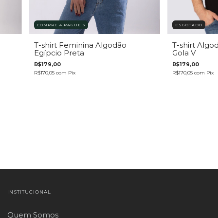
ESGOTADO
COMPRE 4 PAGUE 3
T-shirt Algo
T-shirt Feminina Algodão
Gola V
Egípcio Preta
R$179,00
R$179,00
R$170,05
com
Pix
R$170,05
com
Pix
INSTITUCIONAL
Quem Somos