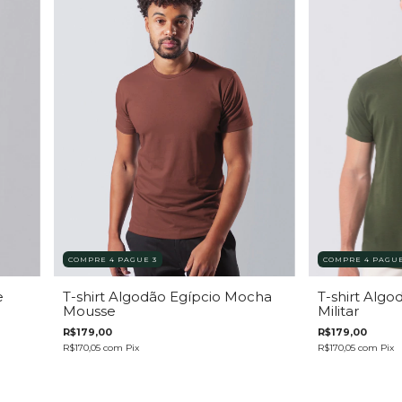
COMPRE 4 PAGUE
COMPRE 4 PAGUE 3
e
T-shirt Algo
T-shirt Algodão Egípcio Mocha
Militar
Mousse
R$179,00
R$179,00
R$170,05
com
Pix
R$170,05
com
Pix