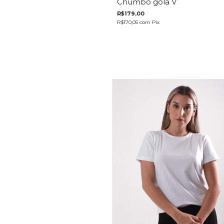
Chumbo gola V
R$179,00
R$170,05
com
Pix