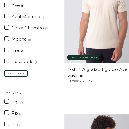
Aveia
(1)
Azul Marinho
(1)
Cinza Chumbo
(2)
Mocha
(1)
Preta
(1)
COMPRE 4 PAGUE 3
Rose Gold
(1)
T-shirt Algodão Egípcio Avei
VER TODOS
R$179,00
R$170,05
com
Pix
TAMANHO
Eg
(14)
Pp
(2)
P
(16)