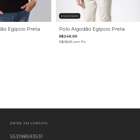
ESGOTADO
dão Egípcio Preta
Polo Algodão Egípcio Preta
R$249,00
R$236,55
com
Pix
ENTRE EM CONTATO
553198593531