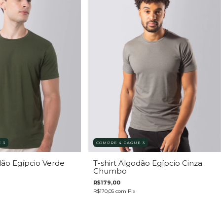
 3
COMPRE 4 PAGUE 3
dão Egípcio Verde
T-shirt Algodão Egípcio Cinza
Chumbo
R$179,00
R$170,05
com
Pix