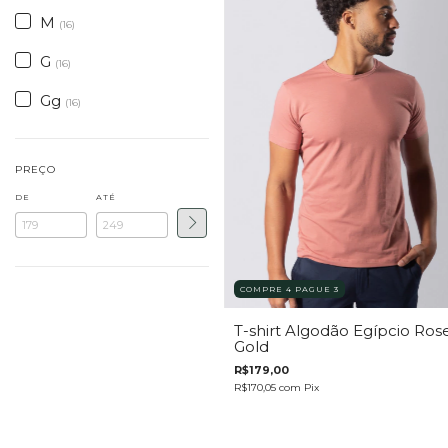
M
(16)
G
(16)
Gg
(16)
PREÇO
DE
ATÉ
COMPRE 4 PAGUE 3
T-shirt Algodão Egípcio Ros
Gold
R$179,00
R$170,05
com
Pix