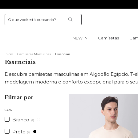
NEW IN
Camisetas
Cam
Início
.
Camisetas Masculinas
.
Essenciais
Essenciais
Descubra camisetas masculinas em Algodão Egípcio. T-shi
modelagem moderna e conforto excepcional para o seu d
Filtrar por
COR
Branco
(4)
Preto
(4)