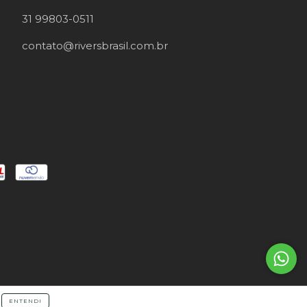
31 99803-0511
contato@riversbrasil.com.br
ENTENDI