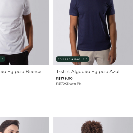
 3
COMPRE 4 PAGUE 3
dão Egípcio Branca
T-shirt Algodão Egípcio Azul
R$179,00
R$170,05
com
Pix