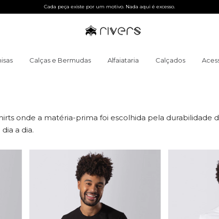
Cada peça existe por um motivo. Nada aqui é excesso.
isas
Calças e Bermudas
Alfaiataria
Calçados
Acess
rts onde a matéria-prima foi escolhida pela durabilidade d
ia a dia.