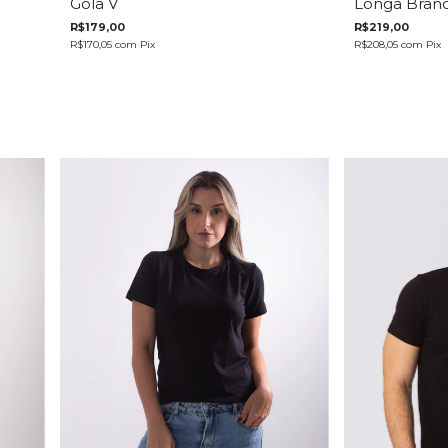
Gola V
Longa Bran
R$179,00
R$219,00
R$170,05
com
Pix
R$208,05
com
Pix