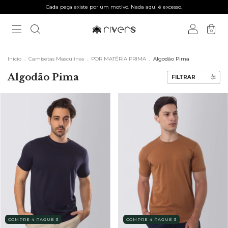
Cada peça existe por um motivo. Nada aqui é excesso.
0
Início
.
Camisetas Masculinas
.
POR MATÉRIA PRIMA
.
Algodão Pima
Algodão Pima
FILTRAR
COMPRE 4 PAGUE 3
COMPRE 4 PAGUE 3