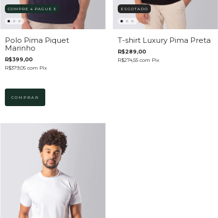
COMPRE 4 PAGUE 3
ESGOTADO
Polo Pima Piquet
T-shirt Luxury Pima Preta
Marinho
R$289,00
R$399,00
R$274,55
com
Pix
R$379,05
com
Pix
COMPRAR