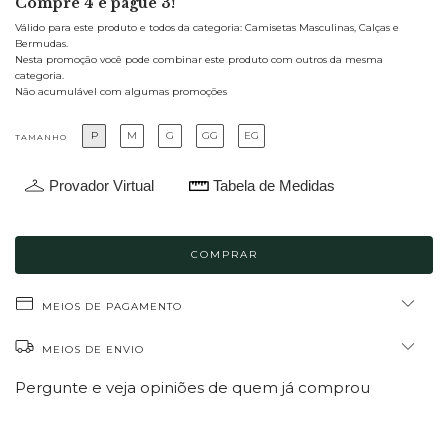
Compre 4 e pague 3!
Válido para este produto e todos da categoria: Camisetas Masculinas, Calças e
Bermudas.
Nesta promoção você pode combinar este produto com outros da mesma
categoria.
Não acumulável com algumas promoções
P
M
G
GG
EG
TAMANHO
Provador Virtual
Tabela de Medidas
MEIOS DE PAGAMENTO
MEIOS DE ENVIO
Pergunte e veja opiniões de quem já comprou