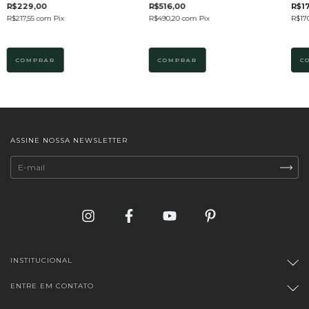
Mo
R$516,00
R$229,00
R$1
R$490,20
com
Pix
R$217,55
com
Pix
R$17
COMPRAR
COMPRAR
C
ASSINE NOSSA NEWSLETTER
INSTITUCIONAL
ENTRE EM CONTATO