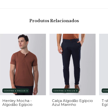
Produtos Relacionados
COMPRE 4 PAGUE 3
COMPRE 4 PAGUE 3
COM
Calça Algodão Egípcio
Henley Mocha -
T-s
Azul Marinho
Algodão Egípcio
Egí