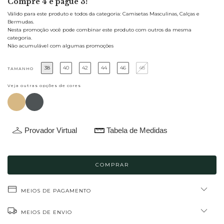
Compre 4 e pague 3!
Válido para este produto e todos da categoria: Camisetas Masculinas, Calças e
Bermudas.
Nesta promoção você pode combinar este produto com outros da mesma
categoria.
Não acumulável com algumas promoções
38
40
42
44
46
48
TAMANHO
Veja outras opções de cores
Provador Virtual
Tabela de Medidas
MEIOS DE PAGAMENTO
MEIOS DE ENVIO