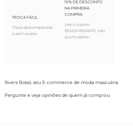
10% DE DESCONTO
NA PRIMEIRA
COMPRA
TROCA FÁCIL
Use o cupom
Troca descomplicada
BOASVINDAS10, não
e sem custos
acumulativo
Rivers Brasil, seu E-commerce de
moda masculina
Pergunte e veja opiniões de quem já comprou