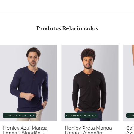
Produtos Relacionados
COMPRE 4 PAGUE 3
COMPRE 4 PAGUE 3
COM
Henley Azul Manga
Henley Preta Manga
Cal
Longa - Algodão
Longa - Algodão
Azu