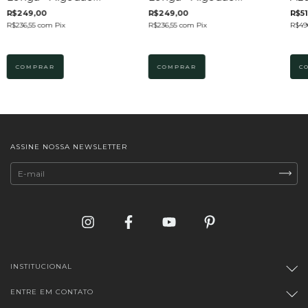
Egípcio
Egípcio
R$249,00
R$249,00
R$51
R$236,55
com
Pix
R$236,55
com
Pix
R$49
COMPRAR
COMPRAR
C
ASSINE NOSSA NEWSLETTER
INSTITUCIONAL
ENTRE EM CONTATO