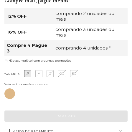
Compre mais, pague menos!
comprando 2 unidades ou
12% OFF
mais
comprando 3 unidades ou
16% OFF
mais
Compre 4 Pague
comprando 4 unidades *
3
(*) Não acumulável com algumas promoções
P
M
G
GG
EG
TAMANHO
Veja outras opções de cores
MEIOS DE PAGAMENTO